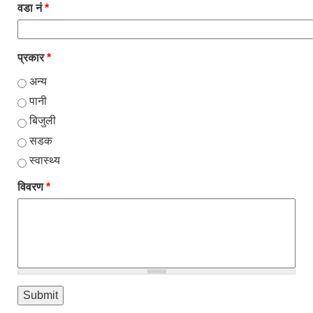
वडा नं
*
प्रकार
*
अन्य
पानी
बिजुली
सडक
स्वास्थ्य
विवरण
*