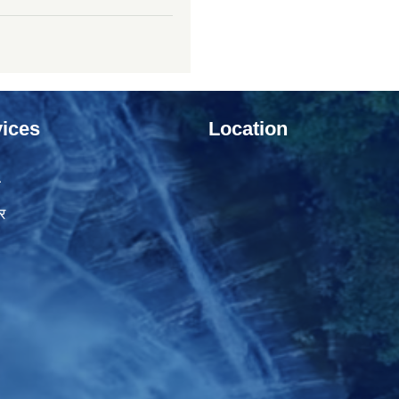
ices
Location
ा
र