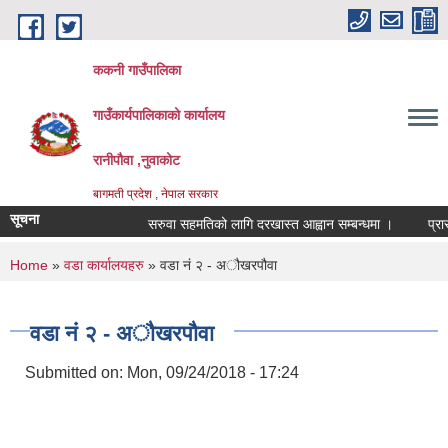
Skip to main content
ककनी गाउँपालिका
गाउँकार्यपालिकाको कार्यालय
रानीपौवा ,नुवाकोट
बागमती प्रदेश , नेपाल सरकार
सूचना
सरुवा सहमतिको लागि दरखास्त आह्वान सम्बन्धमा ।
प्रारम्भिक
You are here
Home
»
वडा कार्यालयहरु
» वडा नं २ - अौखरपौवा
वडा नं २ - अौखरपौवा
Submitted on:
Mon, 09/24/2018 - 17:24