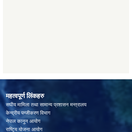
महत्वपूर्ण लिंकहरु
स‌घीय मामिला तथा सामान्य प्रशासन मन्त्रालय
केन्द्रीय पन्जीकरण विभाग
नेपाल कानुन आयाेग
राष्टि्य याेजना आयाेग