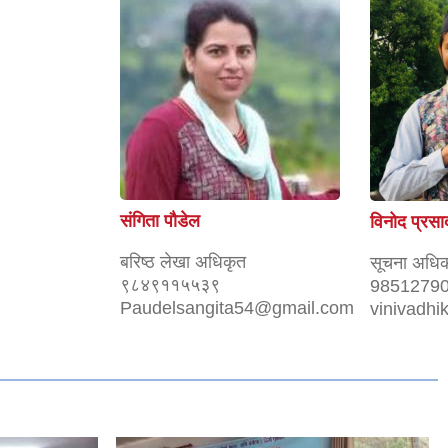
संगिता पौडेल
विनोद प्रस
बरिष्ठ लेखा अधिकृत
सूचना अधिक
९८४९११५५३९
9851279
Paudelsangita54@gmail.com
vinivadhi