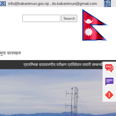
info@kakanimun.gov.np , ito.kakanimun@gmail.com
Search form
Search
मुना फारमहरु
प्रारम्भिक वातावरणीय परीक्षण प्रतिवेदन तयारी सम्बन्धी सार्वजनिक सूचना 