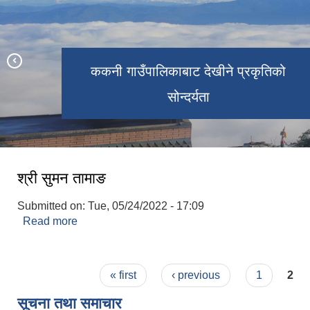
ककनी गाउँपालिका स्थित पर्यटकिय फुङ्-फुङ्
ककनी गाउँपालिकाको पर्यटकिय स्थल ककनी
गाउँपालिकाको प्रशासनिक भवन शिलान्यास
ककनी गाउँपालिकाबाट देखीने प्रकृतिको
नवौ गाउँसभा सम्पन्न
कार्यक्रम सम्पन्न
सोन्दर्यता
झरना
हाईट
श्री सुमन तामाङ
Submitted on:
Tue, 05/24/2022 - 17:09
Read more
about श्री सुमन तामाङ
Pages
« first
‹ previous
1
2
सूचना तथा समाचार