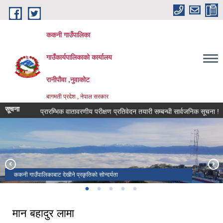
Skip to main content
ककनी गाउँपालिका
गाउँकार्यपालिकाको कार्यालय
रानीपौवा ,नुवाकोट
बागमती प्रदेश , नेपाल सरकार
सूचना
प्रारम्भिक वातावरणीय परीक्षण प्रतिवेदन तयारी सम्बन्धी सार्वजनिक सूचना !
कृ
ककनी गाउँपालिकाबाट देखीने प्रकृतिको सोन्दर्यता
ककनी गाउँपालिका स्थित पर्यटकिय फुङ्-फुङ् झरना
ककनी गाउँपालिकाको पर्यटकिय स्थल ककनी हाईट
नवौ गाउँसभा सम्पन्न
गाउँपालिकाको प्रशासनिक भवन शिलान्यास कार्यक्रम सम्पन्न
मान बहादुर लामा