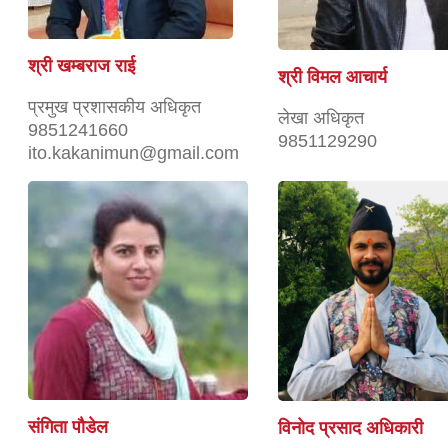
श्री खम्बराज राई
श्री विमल आचार्य
प्रमुख प्रशासकीय अधिकृत
लेखा अधिकृत
9851241660
9851129290
ito.kakanimun@gmail.com
संगिता पौडेल
विनोद प्रसाद अधिकारी