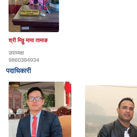
श्री मिठ्ठु माया तामाङ
उपाध्यक्ष
9860384934
पदाधिकारी