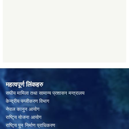
महत्वपूर्ण लिंकहरु
स‌घीय मामिला तथा सामान्य प्रशासन मन्त्रालय
केन्द्रीय पन्जीकरण विभाग
नेपाल कानुन आयाेग
राष्टि्य याेजना आयाेग
राष्टि्य पुन निर्माण प्राधिकरण