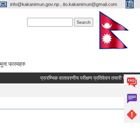
info@kakanimun.gov.np , ito.kakanimun@gmail.com
Search form
Search
मुना फारमहरु
प्रारम्भिक वातावरणीय परीक्षण प्रतिवेदन तयारी सम्बन्धी सार्वजनि