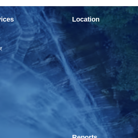
ices
Location
ा
र
Reports