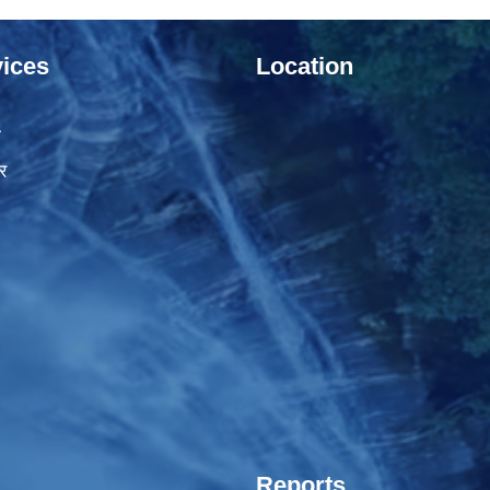
ices
Location
ा
र
Reports