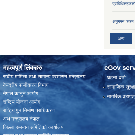
प्राबिधिकहरुक
अनुगमन फारम
अन्य
महत्वपूर्ण लिंकहरु
eGov serv
स‌घीय मामिला तथा सामान्य प्रशासन मन्त्रालय
घटना दर्ता
केन्द्रीय पन्जीकरण विभाग
सामाजिक सुरक्ष
नेपाल कानुन आयाेग
नागरिक वडापत्
राष्टि्य याेजना आयाेग
राष्टि्य पुन निर्माण प्राधिकरण
अर्थ मन्त्रालय नेपाल
जिल्ला समन्वय समितिको कार्यालय