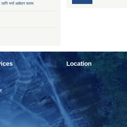
ो लागि भर्ना आबेदन फारम
ices
Location
ा
र