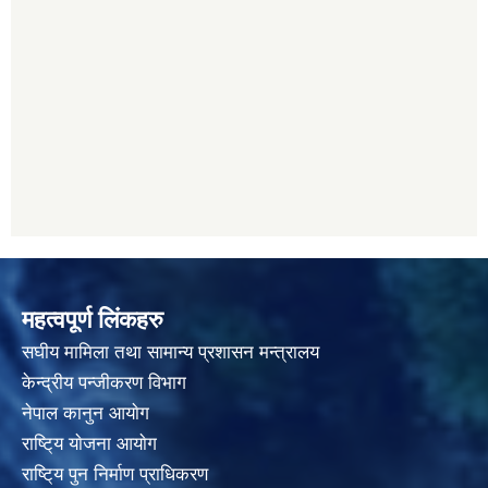
महत्वपूर्ण लिंकहरु
स‌घीय मामिला तथा सामान्य प्रशासन मन्त्रालय
केन्द्रीय पन्जीकरण विभाग
नेपाल कानुन आयाेग
राष्टि्य याेजना आयाेग
राष्टि्य पुन निर्माण प्राधिकरण