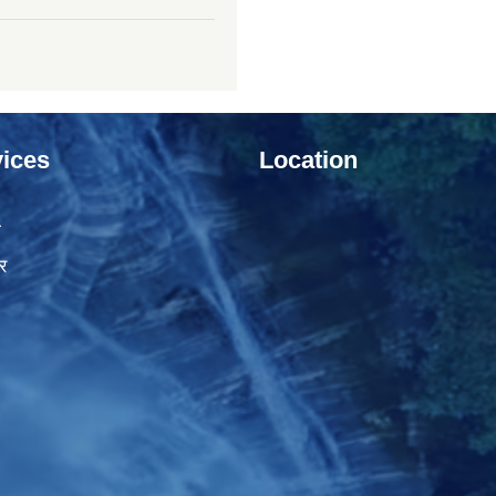
ices
Location
ा
र