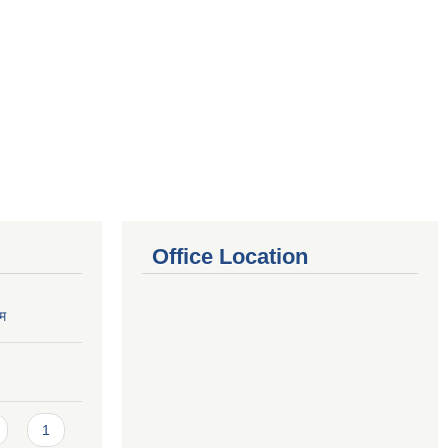
Office Location
रम
1