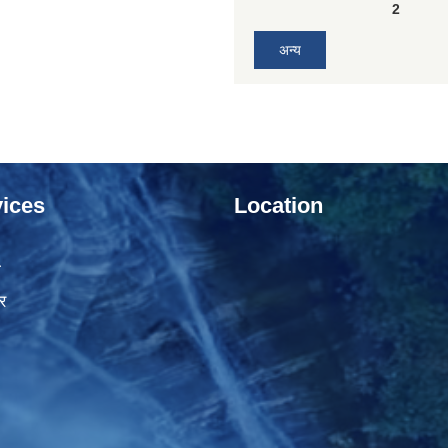
2
अन्य
ices
Location
ा
र