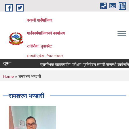
Skip to main content
ककनी गाउँपालिका
गाउँकार्यपालिकाको कार्यालय
रानीपौवा ,नुवाकोट
बागमती प्रदेश , नेपाल सरकार
सूचना
प्रारम्भिक वातावरणीय परीक्षण प्रतिवेदन तयारी सम्बन्धी सार्वजनिक सू
You are here
Home
» रामशरण भण्डारी
रामशरण भण्डारी