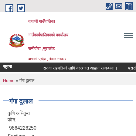
Skip to main content
ककनी गाउँपालिका
गाउँकार्यपालिकाको कार्यालय
रानीपौवा ,नुवाकोट
बागमती प्रदेश , नेपाल सरकार
सूचना
सरुवा सहमतिको लागि दरखास्त आह्वान सम्बन्धमा ।
प्रारम्भिक
You are here
Home
» गंगा दुलाल
गंगा दुलाल
कृषि अधिकृत
फोन:
9864226250