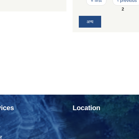
« first
‹ previous
2
अन्य
ices
Location
ा
र