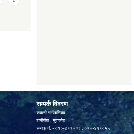
1
सम्पर्क विवरण
ककनी गाउँपालिका
रानीपौवा , नुवाकोट
सम्पक नं. - ०१०-४११०२२ , ०१०-४११०५५