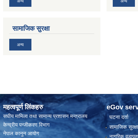
अन्य
अन्य
सामाजिक सुरक्षा
अन्य
महत्वपूर्ण लिंकहरु
eGov serv
स‌घीय मामिला तथा सामान्य प्रशासन मन्त्रालय
घटना दर्ता
केन्द्रीय पन्जीकरण विभाग
सामाजिक सुरक्ष
नेपाल कानुन आयाेग
नागरिक वडापत्