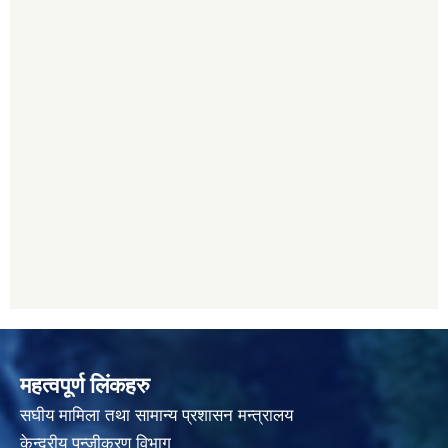
महत्वपूर्ण लिंकहरु
स‌घीय मामिला तथा सामान्य प्रशासन मन्त्रालय
केन्द्रीय पन्जीकरण विभाग