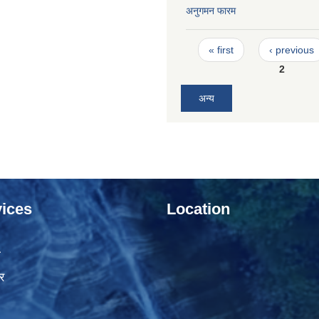
अनुगमन फारम
Pages
« first
‹ previous
2
अन्य
ices
Location
ा
र