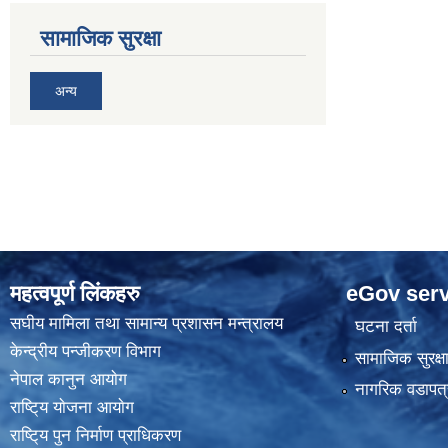
सामाजिक सुरक्षा
अन्य
महत्वपूर्ण लिंकहरु
eGov serv
स‌घीय मामिला तथा सामान्य प्रशासन मन्त्रालय
घटना दर्ता
केन्द्रीय पन्जीकरण विभाग
सामाजिक सुरक्ष
नेपाल कानुन आयाेग
नागरिक वडापत्
राष्टि्य याेजना आयाेग
राष्टि्य पुन निर्माण प्राधिकरण