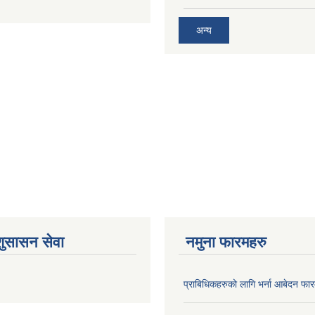
अन्य
शुसासन सेवा
नमुना फारमहरु
प्राबिधिकहरुको लागि भर्ना आबेदन फा