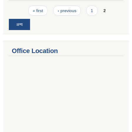
Pages
« first
‹ previous
1
2
अन्य
Office Location