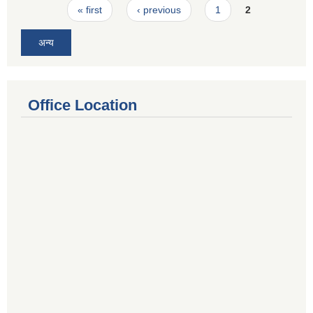
Pages
« first
‹ previous
1
2
अन्य
Office Location