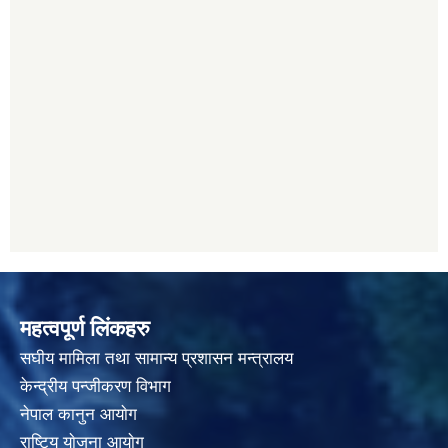
महत्वपूर्ण लिंकहरु
स‌घीय मामिला तथा सामान्य प्रशासन मन्त्रालय
केन्द्रीय पन्जीकरण विभाग
नेपाल कानुन आयाेग
राष्टि्य याेजना आयाेग