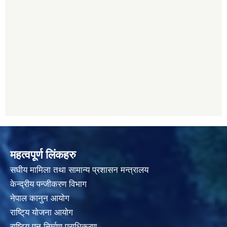
महत्वपूर्ण लिंकहरु
स‌घीय मामिला तथा सामान्य प्रशासन मन्त्रालय
केन्द्रीय पन्जीकरण विभाग
नेपाल कानुन आयाेग
राष्टि्य याेजना आयाेग
राष्टि्य पुन निर्माण प्राधिकरण