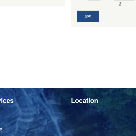
2
अन्य
ices
Location
ा
र