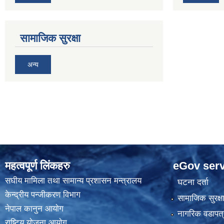
सामाजिक सुरक्षा
अन्य
महत्वपूर्ण लिंकहरु
eGov serv
स‌घीय मामिला तथा सामान्य प्रशासन मन्त्रालय
घटना दर्ता
केन्द्रीय पन्जीकरण विभाग
सामाजिक सुरक्ष
नेपाल कानुन आयाेग
नागरिक वडापत्
राष्टि्य याेजना आयाेग