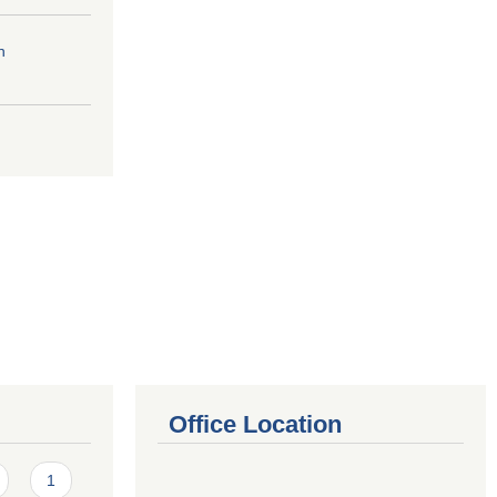
n
Office Location
1