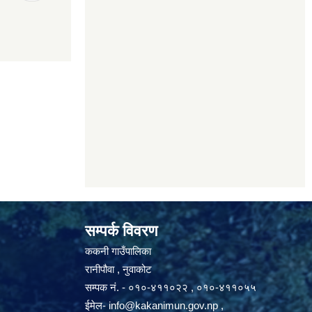
सम्पर्क विवरण
ककनी गाउँपालिका
रानीपौवा , नुवाकोट
सम्पक नं. - ०१०-४११०२२ , ०१०-४११०५५
ईमेल-
info@kakanimun.gov.np
,