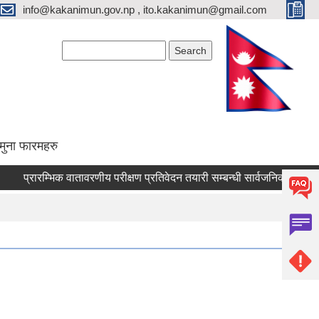
info@kakanimun.gov.np , ito.kakanimun@gmail.com
Search form
Search
मुना फारमहरु
रारम्भिक वातावरणीय परीक्षण प्रतिवेदन तयारी सम्बन्धी सार्वजनिक सूचना !
कृ