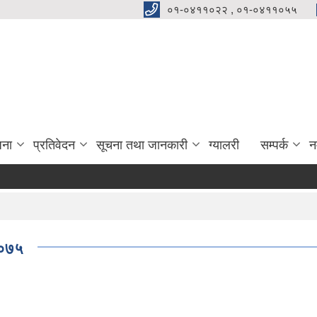
०१-०४११०२२ , ०१-०४११०५५
जना
प्रतिवेदन
सूचना तथा जानकारी
ग्यालरी
सम्पर्क
न
प्
२०७५