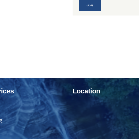
अन्य
ices
Location
ा
र