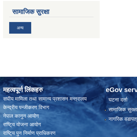
सामाजिक सुरक्षा
अन्य
महत्वपूर्ण लिंकहरु
eGov serv
स‌घीय मामिला तथा सामान्य प्रशासन मन्त्रालय
घटना दर्ता
केन्द्रीय पन्जीकरण विभाग
सामाजिक सुरक्ष
नेपाल कानुन आयाेग
नागरिक वडापत्
राष्टि्य याेजना आयाेग
राष्टि्य पुन निर्माण प्राधिकरण