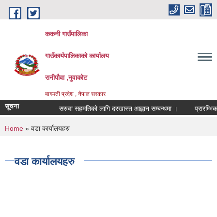
Skip to main content
ककनी गाउँपालिका
गाउँकार्यपालिकाको कार्यालय
रानीपौवा ,नुवाकोट
बागमती प्रदेश , नेपाल सरकार
सूचना
सरुवा सहमतिको लागि दरखास्त आह्वान सम्बन्धमा ।
प्रारम्भिक वात
You are here
Home
» वडा कार्यालयहरु
वडा कार्यालयहरु