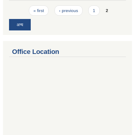
Pages
« first
‹ previous
1
2
अन्य
Office Location