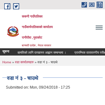
Skip to main content
ककनी गाउँपालिका
गाउँकार्यपालिकाको कार्यालय
रानीपौवा ,नुवाकोट
बागमती प्रदेश , नेपाल सरकार
सूचना
सरुवा सहमतिको लागि दरखास्त आह्वान सम्बन्धमा ।
प्रारम्भिक वातावरणीय परीक्षण प्
You are here
Home
»
वडा कार्यालयहरु
» वडा नं ३ - चाउथे
वडा नं ३ - चाउथे
Submitted on:
Mon, 09/24/2018 - 17:25