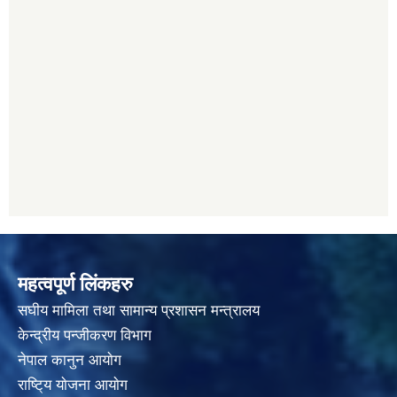
महत्वपूर्ण लिंकहरु
स‌घीय मामिला तथा सामान्य प्रशासन मन्त्रालय
केन्द्रीय पन्जीकरण विभाग
नेपाल कानुन आयाेग
राष्टि्य याेजना आयाेग