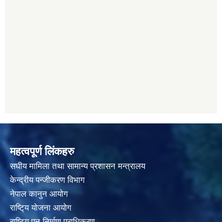
महत्वपूर्ण लिंकहरु
स‌घीय मामिला तथा सामान्य प्रशासन मन्त्रालय
केन्द्रीय पन्जीकरण विभाग
नेपाल कानुन आयाेग
राष्टि्य याेजना आयाेग
राष्टि्य पुन निर्माण प्राधिकरण