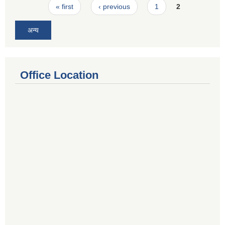
Pages
« first
‹ previous
1
2
अन्य
Office Location