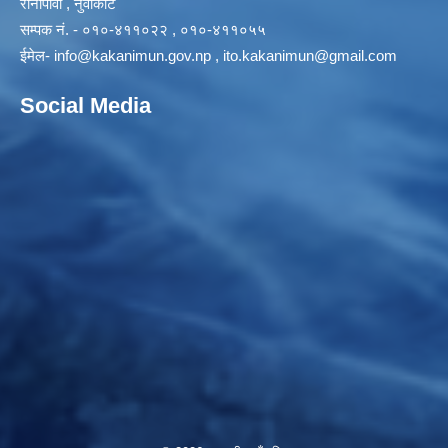
रानीपौवा , नुवाकोट
सम्पक नं. - ०१०-४११०२२ , ०१०-४११०५५
ईमेल-
info@kakanimun.gov.np
,
ito.kakanimun@gmail.com
Social Media