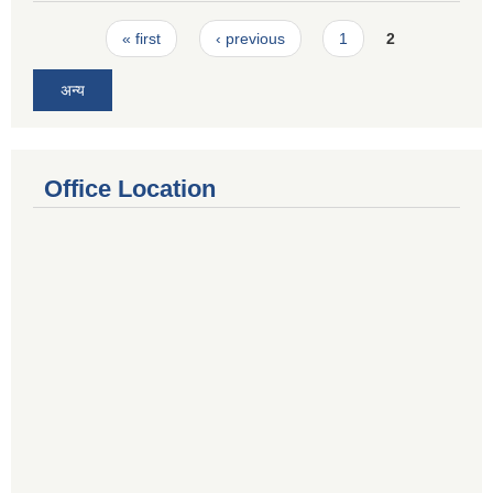
Pages
« first
‹ previous
1
2
अन्य
Office Location