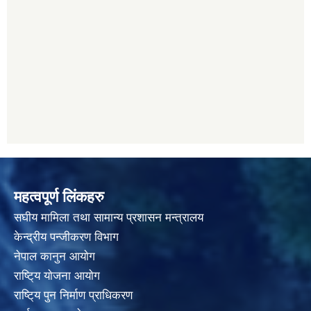
महत्वपूर्ण लिंकहरु
स‌घीय मामिला तथा सामान्य प्रशासन मन्त्रालय
केन्द्रीय पन्जीकरण विभाग
नेपाल कानुन आयाेग
राष्टि्य याेजना आयाेग
राष्टि्य पुन निर्माण प्राधिकरण