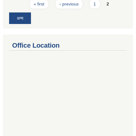
Pages
« first
‹ previous
1
2
अन्य
Office Location