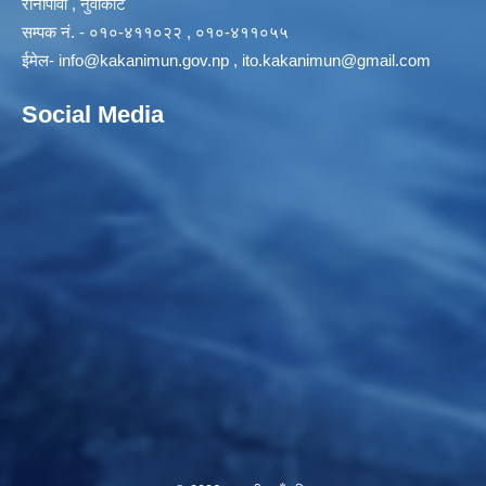
रानीपौवा , नुवाकोट
सम्पक नं. - ०१०-४११०२२ , ०१०-४११०५५
ईमेल-
info@kakanimun.gov.np
,
ito.kakanimun@gmail.com
Social Media